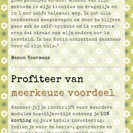
goed geholpen en door middel van zijn
methode is mijn tinnitus nu dragelijk en
in 1 oor zelfs helemaal weg. Ik heb alle
handvatten meegekregen om door te blijven
gaan met de zelf-hypnose en ik vertrouw
erop dat straks ook mijn andere oor is
hersteld. Ik ben Robin ontzettend dankbaar
voor al zijn hulp.”
Manon Voermans
Profiteer van
meerkeuze voordeel
Wanneer jij je inschrijft voor meerdere
modules tegelijkertijd ontvang je
10%
korting
op jouw totale investering.
Indien je voor de basis-, gevorderde en