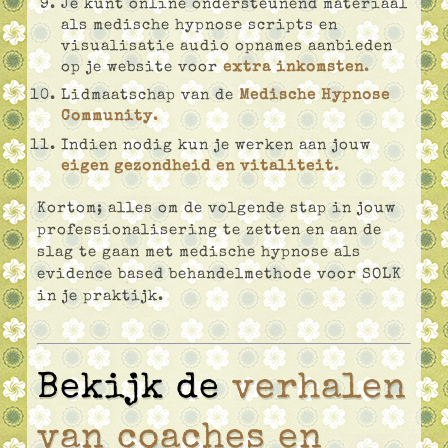
Je kunt online ondersteunend materiaal
als medische hypnose scripts en
visualisatie audio opnames aanbieden
op je website voor
extra inkomsten
.
Lidmaatschap van de
Medische Hypnose
Community
.
Indien nodig kun je werken aan jouw
eigen gezondheid en vitaliteit
.
Kortom; alles om de volgende stap in jouw
professionalisering te zetten en aan de
slag te gaan met medische hypnose als
evidence based behandelmethode voor SOLK
in je praktijk.
Bekijk de
verhalen
van coaches en