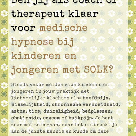
Ben jij als coach of
therapeut klaar
voor
medische
hypnose bij
kinderen en
jongeren met SOLK?
Steeds vaker melden zich kinderen en
jongeren in jouw praktijk met
lichamelijke klachten als:
hoofdpijn
,
misselijkheid
,
chronische vermoeidheid
,
astma
,
tics
,
duizeligheid
,
bedplassen
,
obstipatie
,
eczeem
of
buikpijn
. Je bent
zeer met ze begaan, maar het ontbreekt je
aan de juiste kennis en kunde om deze