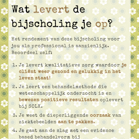
Wat
levert
de
bijscholing je
op
?
Het rendement van deze bijscholing voor
jou als professional is aanzienlijk.
Beoordeel zelf:
Je levert kwalitatieve zorg waardoor
je
cliënt weer gezond en gelukkig in het
leven staat!
Je leert een behandelmethode die
wetenschappelijk onderzocht is en
bewezen positieve resultaten
oplevert
bij SOLK.
Je weet de dieperliggende
oorzaak
van
ziektebeelden
aan te pakken
.
Je gaat aan de slag met een evidence
based behandelvorm bij