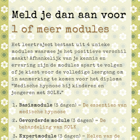
Meld je dan aan voor
1 of meer modules
Het leertraject bestaat uit 4 unieke
modules waarmee je het positieve verschil
maakt! Afhankelijk van je kennis en
ervaring zijn de modules apart te volgen
of je kiest voor de volledige leergang om
in aanmerking te komen voor het diploma
“Medische hypnose bij kinderen en
jongeren met SOLK.”
Basismodule
(3 dagen) –
De essenties van
medische hypnose
Gevorderde module
(3 dagen) –
De
behandeling van SOLK
Expertmodule
(3 dagen) –
Helen van de