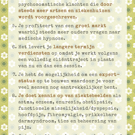
psychosomatische klachten die
door
steeds meer artsen en ziekenhuizen
wordt voorgeschreven
.
Je profiteert van een
groei markt
waarbij steeds meer ouders vragen naar
medische hypnose.
Het levert je
langere termijn
verdiensten
op omdat je werkt volgens
een volledig cliënttraject in plaats
van nu en dan een sessie.
Je hebt de mogelijkheid om een
expert-
status
op te bouwen waardoor je voor
veel mensen nog aantrekkelijker bent.
Je doet kennis op van ziektebeelden
als
astma, eczeem, enuresis, obstipatie,
functionele misselijkheid/dyspepsie,
hoofdpijn, fibromyalgie, prikkelbare
darmsyndroom, tics en beheersing van
pijn.