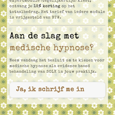
expertmodule (tegelijkertijd) kiest,
ontvang je
15% korting
op het
totaalbedrag. Het tarief van iedere module
is vrijgesteld van BTW.
Aan de slag met
medische hypnose?
Neem vandaag het besluit om te kiezen voor
medische hypnose als evidence based
behandeling van SOLK in jouw praktijk.
Ja, ik schrijf me in