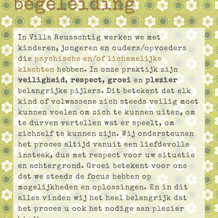
begeleiding
In Villa Reusachtig werken we met
kinderen, jongeren en ouders/opvoeders
die
psychische en/of lichamelijke
klachten
hebben. In onze praktijk zijn
veiligheid
,
respect
,
groei
en
plezier
belangrijke pijlers. Dit betekent dat elk
kind of volwassene zich steeds veilig moet
kunnen voelen om zich te kunnen uiten, om
te durven vertellen wat er speelt, om
zichzelf te kunnen zijn. Wij ondersteunen
het proces altijd vanuit een liefdevolle
insteek, dus met respect voor uw situatie
en achtergrond. Groei betekent voor ons
dat we steeds de focus hebben op
mogelijkheden en oplossingen. En in dit
alles vinden wij het heel belangrijk dat
het proces u ook het nodige aan plezier