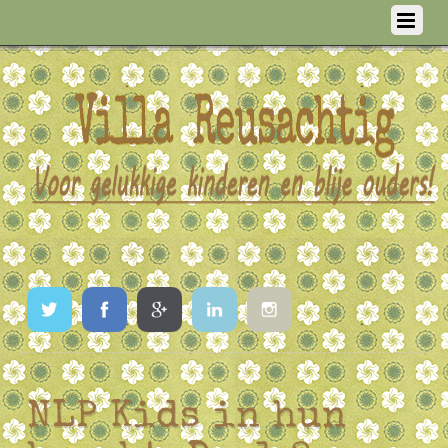
Twitter
Facebook
Google
LinkedIn
Instagram
NLP Kids in hun