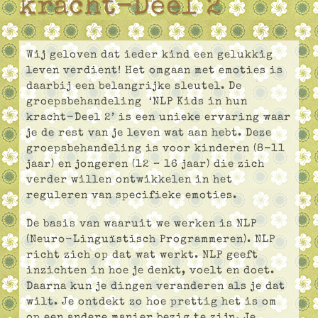
kracht-Deel 2
Wij geloven dat ieder kind een gelukkig
leven verdient! Het omgaan met emoties is
daarbij een belangrijke sleutel. De
groepsbehandeling ‘NLP Kids in hun
kracht-Deel 2’ is een unieke ervaring waar
je de rest van je leven wat aan hebt. Deze
groepsbehandeling is voor kinderen (8-11
jaar) en jongeren (12 – 16 jaar) die zich
verder willen ontwikkelen in het
reguleren van specifieke emoties.
De basis van waaruit we werken is NLP
(Neuro-Linguïstisch Programmeren). NLP
richt zich op dat wat werkt. NLP geeft
inzichten in hoe je denkt, voelt en doet.
Daarna kun je dingen veranderen als je dat
wilt. Je ontdekt zo hoe prettig het is om
op een andere manier bezig te zijn. Je