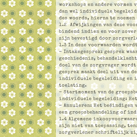
workshops en andere vormen 
dan wel individuele begeleid
des woords, hierna te noemen
1.2 Afwijkingen van deze voo
bindend indien en voor zover
zijn bevestigd door zorgverl
1.3 In deze voorwaarden word
– Intakegesprek: gesprek waa
geschiedenis, behandelklacht
doel van de zorgvrager wordt
gesprek maakt deel uit van d
individuele begeleiding en i
toelating.
– Startmoment van de groepsb
individuele begeleiding: He
– Annuleren: Het beëindigen 
een groepsbehandeling of in
1.4 Algemene inkoopvoorwaar
zijn niet van toepassing, ten
zorgverlener schriftelijk zi