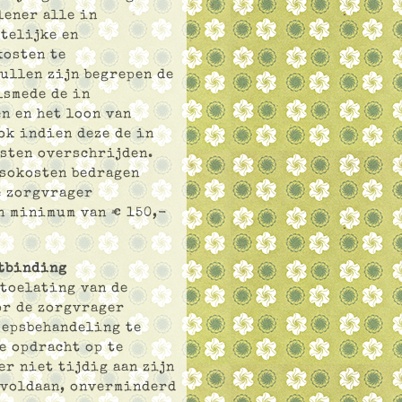
lener alle in
telijke en
kosten te
ullen zijn begrepen de
lsmede de in
n en het loon van
ok indien deze de in
osten overschrijden.
ssokosten bedragen
e zorgvrager
n minimum van € 150,-
ntbinding
 toelating van de
or de zorgvrager
oepsbehandeling te
e opdracht op te
er niet tijdig aan zijn
 voldaan, onverminderd