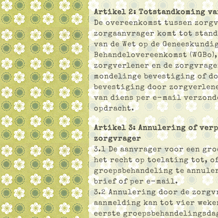
Artikel 2: Totstandkoming va
De overeenkomst tussen zorgv
zorgaanvrager komt tot stan
van de Wet op de Geneeskundi
Behandelovereenkomst (WGBo),
zorgverlener en de zorgvrage
mondelinge bevestiging of do
bevestiging door zorgverlene
van diens per e-mail verzond
opdracht.
Artikel 3: Annulering of ver
zorgvrager
3.1 De aanvrager voor een gr
het recht op toelating tot, o
groepsbehandeling te annule
brief of per e-mail.
3.2 Annulering door de zorgv
aanmelding kan tot vier weke
eerste groepsbehandelingsda