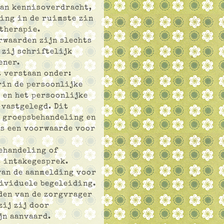
van kennisoverdracht,
ing in de ruimste zin
 therapie.
rwaarden zijn slechts
 zij schriftelijk
ener.
t verstaan onder:
rin de persoonlijke
 en het persoonlijke
 vastgelegd. Dit
e groepsbehandeling en
s een voorwaarde voor
ehandeling of
t intakegesprek.
van de aanmelding voor
dividuele begeleiding.
den van de zorgvrager
zij zij door
jn aanvaard.