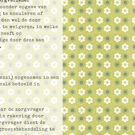
orgverlener
 zonder opgave van
 te annuleren of
 dan wel de door
 te weigeren, in welke
 heeft op
ige door deze aan
.
enzij opgenomen in een
oals bedoeld in
oor de zorgvrager
in rekening door
orgvrager dient de
groepsbehandeling te