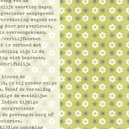
nvang van de
rlijk veertien dagen
rgverlener aangegeven
verrekening wegens een
g door zorgverlener,
is overeengekomen.
-/verblijfkosten
r in verband met
ndeling zijn in de
ing niet begrepen,
schriftelijk
t binnen de
lt, is hij zonder enige
. Vanaf de vervaldag
htigd de wettelijke
. Indien tijdige
s zorgverlener
 de gevraagde zorg of
schorten.
t tijdige nakoming