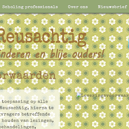
Scholing professionals
Over ons
Nieuwsbrief
orwaarden
 toepassing op alle
Reusachtig, hierna te
gvragers betreffende
t houden van lezingen,
behandelingen,