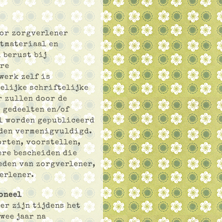
oor zorgverlener
tmateriaal en
 berust bij
ere
werk zelf is
elijke schriftelijke
 zullen door de
 gedeelten en/of
l worden gepubliceerd
rden vermenigvuldigd.
orten, voorstellen,
ere bescheiden die
eden van zorgverlener,
erlener.
oneel
er zijn tijdens het
wee jaar na