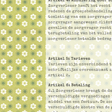
Artikel 4: Annulering door z
Zorgverlener heeft het recht
redenen de groepsbehandeling
toelating van een zorgvrager
zorgvrager aangewezen cliënt
gevallen de zorgvrager recht
terugbetaling van het volled
zorgverlener betaalde bedrag
Artikel 5: Tarieven
Tarieven zijn onverbindend t
schriftelijke overeenkomst z
artikel 2.
Artikel 6: Betaling
6.1 Zorgverlener brengt de d
verschuldigde vergoedingen 
middel van een factuur. De z
verschuldigde kosten van de 