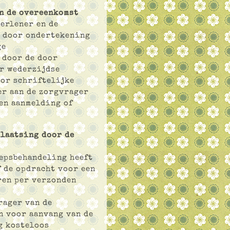
n de overeenkomst
erlener en de
d door ondertekening
ge
 door de door
r wederzijdse
or schriftelijke
r aan de zorgvrager
en aanmelding of
plaatsing door de
oepsbehandeling heeft
f de opdracht voor een
ren per verzonden
rager van de
n voor aanvang van de
g kosteloos