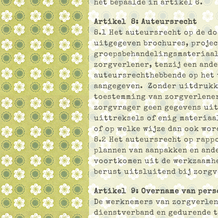
het bepaalde in artikel 6.
Artikel 8: Auteursrecht
8.1 Het auteursrecht op de d
uitgegeven brochures, projec
groepsbehandelingsmateriaal
zorgverlener, tenzij een and
auteursrechthebbende op het 
aangegeven. Zonder uitdrukk
toestemming van zorgverlener
zorgvrager geen gegevens uit
uittreksels of enig materiaa
of op welke wijze dan ook wo
8.2 Het auteursrecht op rapp
plannen van aanpakken en and
voortkomen uit de werkzaamh
berust uitsluitend bij zorgv
Artikel 9: Overname van pers
De werknemers van zorgverlen
dienstverband en gedurende t