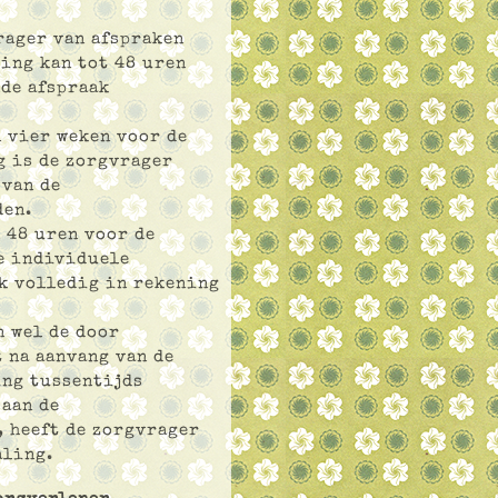
rager van afspraken
ing kan tot 48 uren
nde afspraak
n vier weken voor de
g is de zorgvrager
 van de
den.
 48 uren voor de
e individuele
k volledig in rekening
n wel de door
 na aanvang van de
ing tussentijds
 aan de
 heeft de zorgvrager
aling.