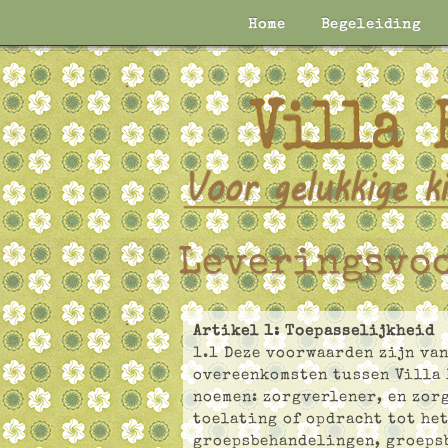
Home
Begeleiding
Leveringsvo
Artikel 1: Toepasselijkheid
1.1 Deze voorwaarden zijn van
overeenkomsten tussen Villa 
noemen: zorgverlener, en zor
toelating of opdracht tot he
groepsbehandelingen, groeps