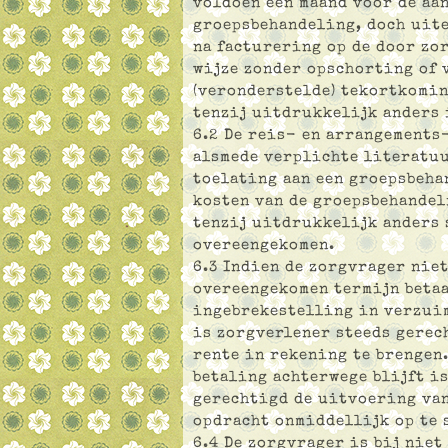
voldoen een maand voor de aa
groepsbehandeling, doch uite
na facturering op de door zo
wijze zonder opschorting of 
(veronderstelde) tekortkomin
tenzij uitdrukkelijk anders 
6.2 De reis- en arrangements
alsmede verplichte literatuu
toelating aan een groepsbeha
kosten van de groepsbehandel
tenzij uitdrukkelijk anders 
overeengekomen.
6.3 Indien de zorgvrager nie
overeengekomen termijn betaa
ingebrekestelling in verzuim
is zorgverlener steeds gerec
rente in rekening te brengen
betaling achterwege blijft i
gerechtigd de uitvoering van
opdracht onmiddellijk op te 
6.4 De zorgvrager is bij nie