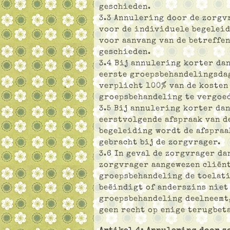
geschieden.
3.3 Annulering door de zorgv
voor de individuele begeleid
voor aanvang van de betreffe
geschieden.
3.4 Bij annulering korter da
eerste groepsbehandelingsda
verplicht 100% van de kosten
groepsbehandeling te vergoe
3.5 Bij annulering korter dan
eerstvolgende afspraak van d
begeleiding wordt de afspraa
gebracht bij de zorgvrager.
3.6 In geval de zorgvrager da
zorgvrager aangewezen cliënt
groepsbehandeling de toelat
beëindigt of anderszins niet
groepsbehandeling deelneemt,
geen recht op enige terugbet