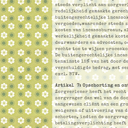
steeds verplicht aan zorgver
redelijkheid gemaakte gerech
buitengerechtelijke incasso
vergoeden,waaronder steeds z
kosten van incassobureaus, a
werkelijkheid gemaakte koste
deurwaarders en advocaten, o
rechte toe te wijzen procesk
De buitengerechtelijke inca
tenminste 15% van het door d
verschuldigde bedrag, met ee
excl. BTW.
Artikel 7: Opschorting en o
Zorgverlener heeft het recht
zorgvrager dan wel van de do
aangewezen cliënt aan een gr
weigeren of uitvoering van d
schorten, indien de zorgvrag
betalingsverplichting heeft