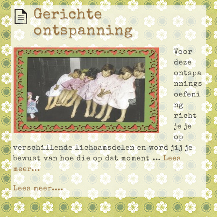
Gerichte
ontspanning
Voor
deze
ontspa
nnings
oefeni
ng
richt
je je
op
verschillende lichaamsdelen en word jij je
bewust van hoe die op dat moment …
Lees
meer...
Lees meer....