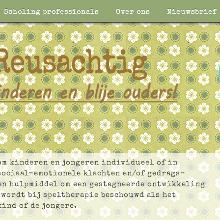
Scholing professionals
Over ons
Nieuwsbrief
om kinderen en jongeren individueel of in
sociaal-emotionele klachten en/of gedrags­
en hulpmiddel om een gestagneerde ontwikkeling
 wordt bij speltherapie beschouwd als het
ind of de jongere.