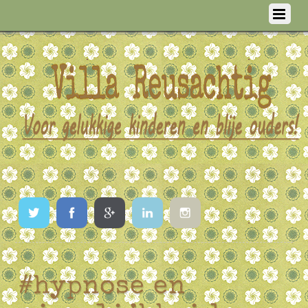
Twitter
Facebook
Google
LinkedIn
Instagram
#hypnose en