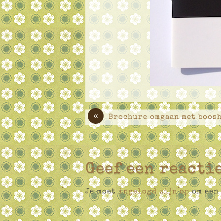
«
Brochure omgaan met boos
Geef een reacti
Je moet
ingelogd zijn op
om een 