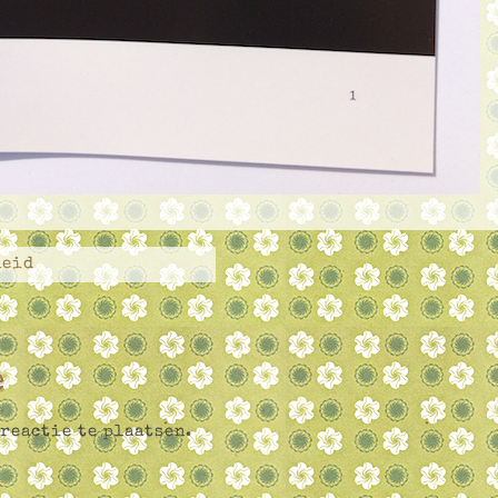
heid
e
reactie te plaatsen.