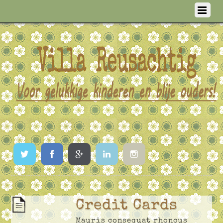
Twitter
Facebook
Google
LinkedIn
Instagram
Credit Cards
Mauris consequat rhoncus