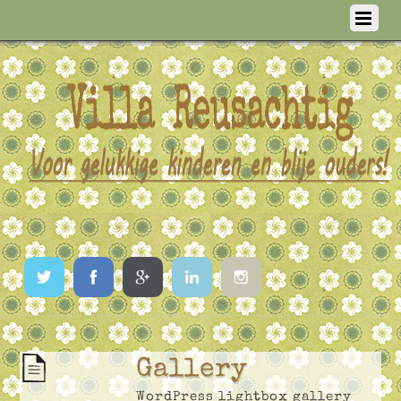
Twitter
Facebook
Google
LinkedIn
Instagram
Gallery
WordPress lightbox gallery