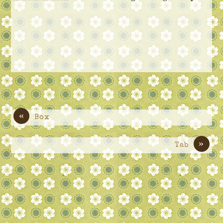
«
Box
»
Tab