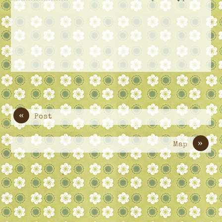
«
Post
»
Map