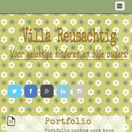
Twitter
Facebook
Google
LinkedIn
Instagram
Portfolio
Portfolio custom post type