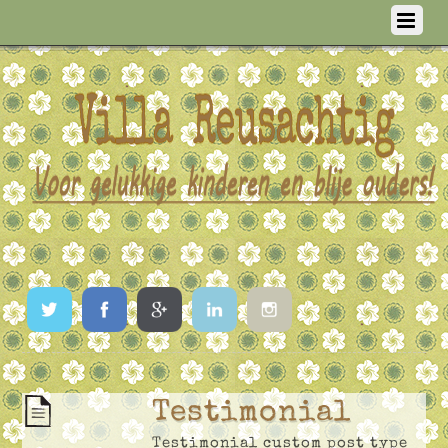
Twitter
Facebook
Google
LinkedIn
Instagram
Testimonial
Testimonial custom post type