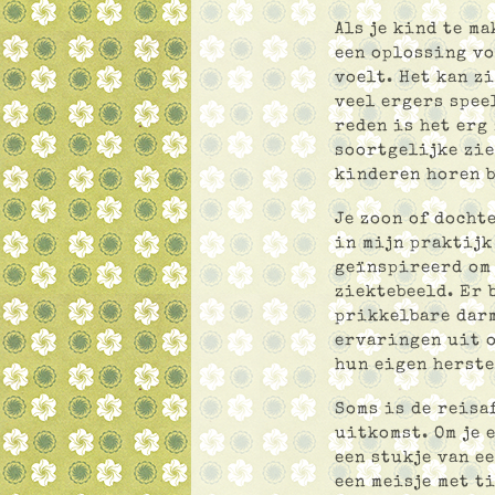
Als je kind te m
een oplossing vo
voelt. Het kan zi
veel ergers spee
reden is het erg
soortgelijke zie
kinderen horen b
Je zoon of docht
in mijn praktijk
geïnspireerd om 
ziektebeeld. Er 
prikkelbare darm
ervaringen uit o
hun eigen herste
Soms is de reisa
uitkomst. Om je 
een stukje van e
een meisje met t