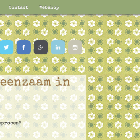
Contact
Webshop
Twitter
Facebook
Google
LinkedIn
Instagram
 eenzaam in
eproces?