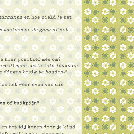
tinnitus en hoe hield je het
n toetsen op de gang of met
je hier positief mee om?
ere dingen zoals iets leuks op
e dingen bezig te houden.”
nen net weer even van die
en of buikpijn?
 en het tij keren door je kind
 Informatie aanvragen mag