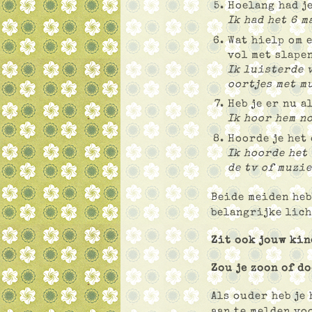
Hoelang had j
Ik had het 6 
Wat hielp om e
vol met slapen
Ik luisterde v
oortjes met m
Heb je er nu a
Ik hoor hem no
Hoorde je het 
Ik hoorde het
de tv of muzie
Beide meiden heb
belangrijke lich
Zit ook jouw kin
Zou je zoon of d
Als ouder heb je 
aan te melden vo