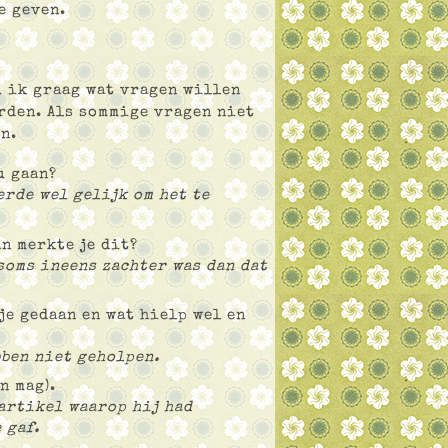
e geven.
u ik graag wat vragen willen
rden. Als sommige vragen niet
n.
u gaan?
erde wel gelijk om het te
n merkte je dit?
soms ineens zachter was dan dat
je gedaan en wat hielp wel en
ben niet geholpen.
n mag).
 artikel waarop hij had
 gaf.