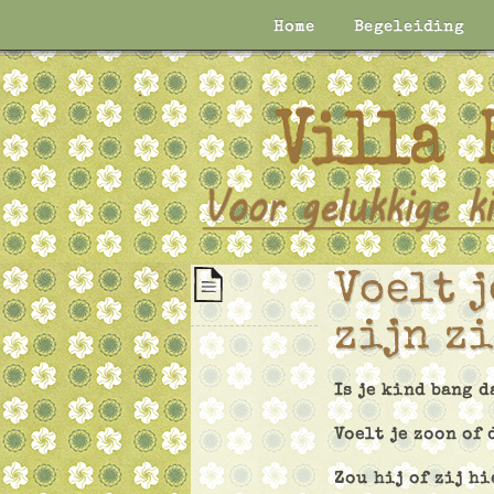
Home
Begeleiding
Voelt 
zijn z
Is je kind bang 
Voelt je zoon of
Zou hij of zij h