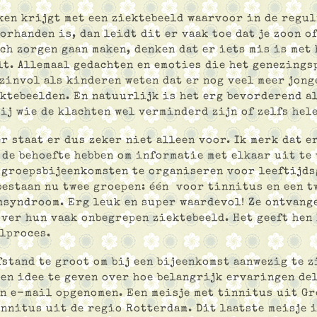
aken krijgt met een ziektebeeld waarvoor in de regu
orhanden is, dan leidt dit er vaak toe dat je zoon o
ch zorgen gaan maken, denken dat er iets mis is met 
lt. Allemaal gedachten en emoties die het genezings
 zinvol als kinderen weten dat er nog veel meer jong
ktebeelden. En natuurlijk is het erg bevorderend al
ij wie de klachten wel verminderd zijn of zelfs hel
er staat er dus zeker niet alleen voor. Ik merk dat e
 de behoefte hebben om informatie met elkaar uit te 
groepsbijeenkomsten te organiseren voor leeftijds
bestaan nu twee groepen: één voor tinnitus en een t
syndroom. Erg leuk en super waardevol! Ze ontvange
ver hun vaak onbegrepen ziektebeeld. Het geeft hen
lproces.
fstand te groot om bij een bijeenkomst aanwezig te z
een idee te geven over hoe belangrijk ervaringen de
en e-mail opgenomen. Een meisje met tinnitus uit Gr
innitus uit de regio Rotterdam. Dit laatste meisje i