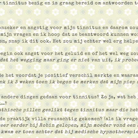
 tinnitus bezig en is graag bereid om antwoorden t
 onzeker en angstig voor mijn tinnitus en daarom zo
 mijn vragen en ik hoop dat ze beantwoord kunnen wo
n, snap ik dit ook. Het zou mij echter wel erg helpe
begin ook angst voor het geluid en of het wel weg zo
 dat het wegging maar ging er niet van uit, ik probe
e het voordat je positief verschil merkte en waaraa
nk ik 3 weken toen ik begon te merken dat mijn piep 
 andere dingen gedaan voor tinnitus? Zo ja, wat heb 
..?
athische pillen geslikt tegen tinnitus maar die heb
 de praktijk villa reusachtig gekomen? (als ik vrage
 keer eerder bij Robin gelopen, mijn moeder vond een
 kwam er toen achter dat hij medische hypnotherapie