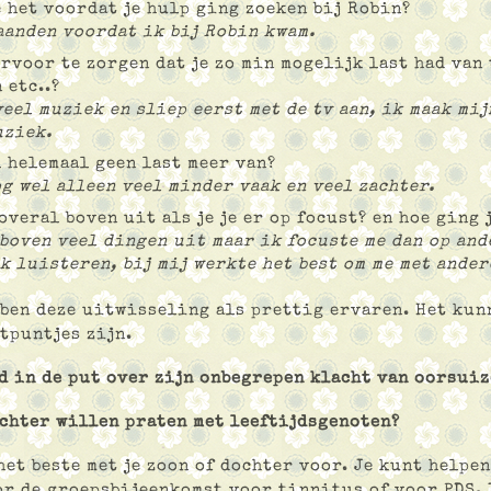
e het voordat je hulp ging zoeken bij Robin?
maanden voordat ik bij Robin kwam.
rvoor te zorgen dat je zo min mogelijk last had van 
 etc..?
eel muziek en sliep eerst met de tv aan, ik maak mij
uziek.
l helemaal geen last meer van?
g wel alleen veel minder vaak en veel zachter.
overal boven uit als je je er op focust? en hoe ging 
 boven veel dingen uit maar ik focuste me dan op and
k luisteren, bij mij werkte het best om me met ander
ben deze uitwisseling als prettig ervaren. Het kun
tpuntjes zijn.
d in de put over zijn onbegrepen klacht van oorsuiz
ochter willen praten met leeftijdsgenoten?
het beste met je zoon of dochter voor. Je kunt helpen
or de groepsbijeenkomst voor tinnitus of voor PDS.