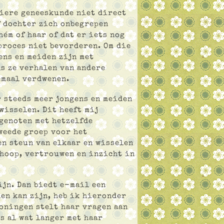
liere geneeskunde niet direct
f dochter zich onbegrepen
hém of haar of dat er iets nog
proces niet bevorderen. Om die
ens en meiden zijn met
s ze verhalen van andere
emaal verdwenen.
r steeds meer jongens en meiden
wisselen. Dit heeft mij
genoten met hetzelfde
weede groep voor het
n steun van elkaar en wisselen
 hoop, vertrouwen en inzicht in
ijn. Dan biedt e-mail een
len kan zijn, heb ik hieronder
oningen stelt haar vragen aan
s al wat langer met haar