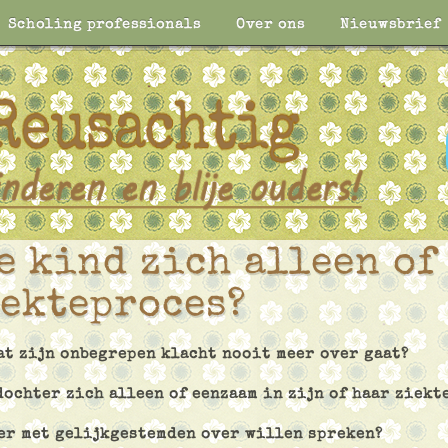
Scholing professionals
Over ons
Nieuwsbrief
je kind zich alleen of
iekteproces?
dat zijn onbegrepen klacht nooit meer over gaat?
 dochter zich alleen of eenzaam in zijn of haar ziekt
ier met gelijkgestemden over willen spreken?