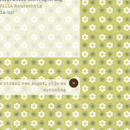
Villa Reusachtig
ie op!
»
 cirkel van angst, pijn en
spanning