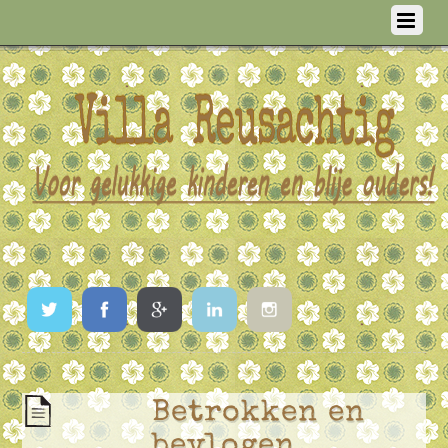
Twitter
Facebook
Google
LinkedIn
Instagram
Betrokken en
bevlogen