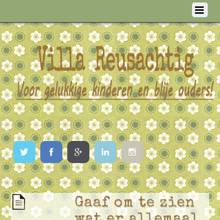
Twitter
Facebook
Google
LinkedIn
Instagram
Gaaf om te zien
wat er allemaal