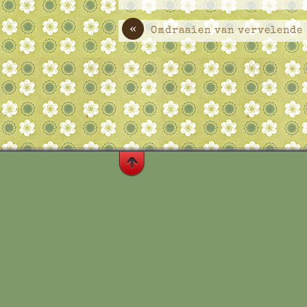
«
Omdraaien van vervelende