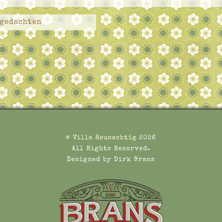
 gedachten
©
Villa Reusachtig
2026
All Rights Reserved.
Designed by Dirk Brans